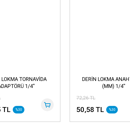
N LOKMA TORNAVİDA
DERİN LOKMA ANAH
ADAPTÖRÜ 1/4''
(MM) 1/4''
L
72,26 TL
 TL
50,58 TL
%30
%30