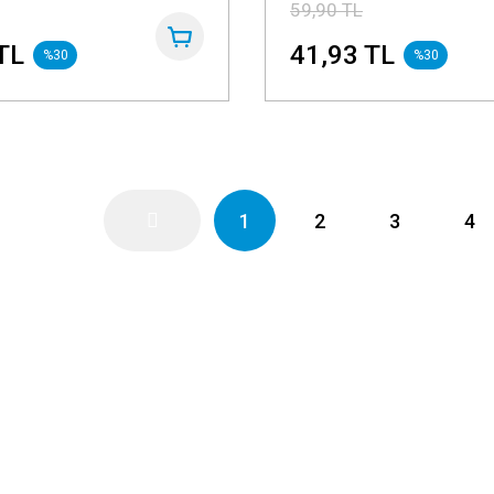
59,90 TL
TL
41,93 TL
%30
%30
1
2
3
4