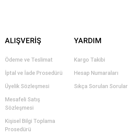
ALIŞVERİŞ
YARDIM
Ödeme ve Teslimat
Kargo Takibi
İptal ve İade Prosedürü
Hesap Numaraları
Üyelik Sözleşmesi
Sıkça Sorulan Sorular
Mesafeli Satış
Sözleşmesi
Kişisel Bilgi Toplama
Prosedürü