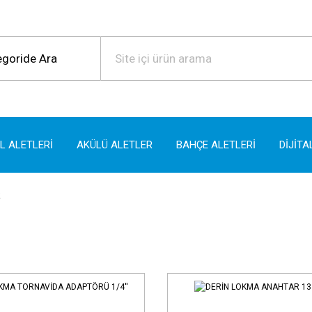
EL ALETLERİ
AKÜLÜ ALETLER
BAHÇE ALETLERİ
DİJİTA
R