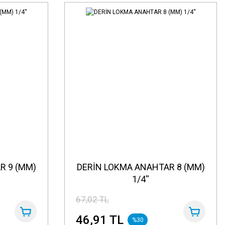
R 9 (MM)
DERİN LOKMA ANAHTAR 8 (MM)
1/4''
67,02 TL
46,91 TL
%30