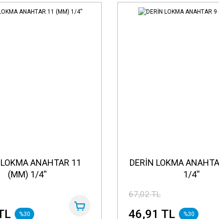
 LOKMA ANAHTAR 11
DERİN LOKMA ANAHTA
(MM) 1/4''
1/4''
67,02 TL
TL
46,91 TL
%30
%30