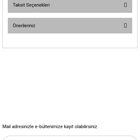
Taksit Seçenekleri
Bu ürüne ilk yorumu siz yapın!
Önerileriniz
Yorum Yaz
Bu ürünün fiyat bilgisi, resim, ürün açıklamalarında ve diğer konularda
yetersiz gördüğünüz noktaları öneri formunu kullanarak tarafımıza
iletebilirsiniz.
Görüş ve önerileriniz için teşekkür ederiz.
Ürün resmi kalitesiz, bozuk veya görüntülenemiyor.
Ürün açıklamasında eksik bilgiler bulunuyor.
Ürün bilgilerinde hatalar bulunuyor.
Ürün fiyatı diğer sitelerden daha pahalı.
Bu ürüne benzer farklı alternatifler olmalı.
Mail adresinizle e-bültenimize kayıt olabilirsiniz.