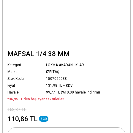
MAFSAL 1/4 38 MM
Kategori
LOKMA AVADANLIKLAR
Marka
İZELTAŞ
Stok Kodu
1507060038
Fiyat
131,98 TL + KDV
Havale
99,77 TL (%10,00 havale indirimi)
*36,95 TL den başlayan taksitlerle!!
158,37 TL
110,86 TL
%30