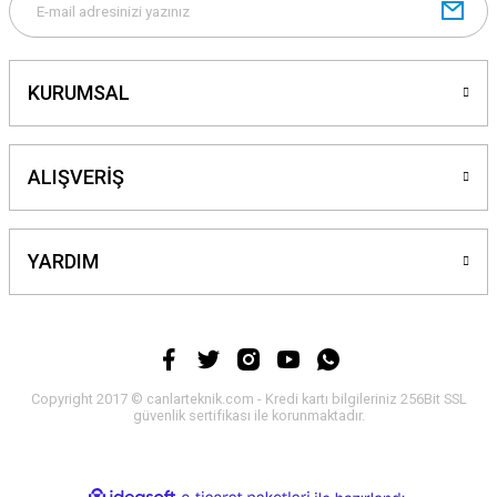
Gönder
KURUMSAL
ALIŞVERİŞ
YARDIM
Copyright 2017 © canlarteknik.com - Kredi kartı bilgileriniz 256Bit SSL
güvenlik sertifikası ile korunmaktadır.
ideasoft
ile