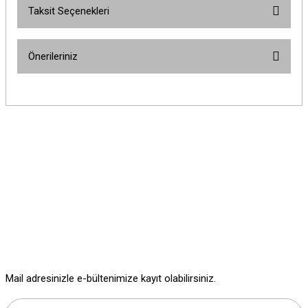
Taksit Seçenekleri
Bu ürüne ilk yorumu siz yapın!
Önerileriniz
Yorum Yaz
Bu ürünün fiyat bilgisi, resim, ürün açıklamalarında ve diğer konularda
yetersiz gördüğünüz noktaları öneri formunu kullanarak tarafımıza
iletebilirsiniz.
Görüş ve önerileriniz için teşekkür ederiz.
Ürün resmi kalitesiz, bozuk veya görüntülenemiyor.
Ürün açıklamasında eksik bilgiler bulunuyor.
Ürün bilgilerinde hatalar bulunuyor.
Ürün fiyatı diğer sitelerden daha pahalı.
Bu ürüne benzer farklı alternatifler olmalı.
Mail adresinizle e-bültenimize kayıt olabilirsiniz.