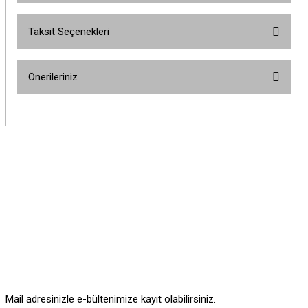
Taksit Seçenekleri
Bu ürüne ilk yorumu siz yapın!
Önerileriniz
Yorum Yaz
Bu ürünün fiyat bilgisi, resim, ürün açıklamalarında ve diğer konularda
yetersiz gördüğünüz noktaları öneri formunu kullanarak tarafımıza
iletebilirsiniz.
Görüş ve önerileriniz için teşekkür ederiz.
Ürün resmi kalitesiz, bozuk veya görüntülenemiyor.
Ürün açıklamasında eksik bilgiler bulunuyor.
Ürün bilgilerinde hatalar bulunuyor.
Ürün fiyatı diğer sitelerden daha pahalı.
Bu ürüne benzer farklı alternatifler olmalı.
Mail adresinizle e-bültenimize kayıt olabilirsiniz.