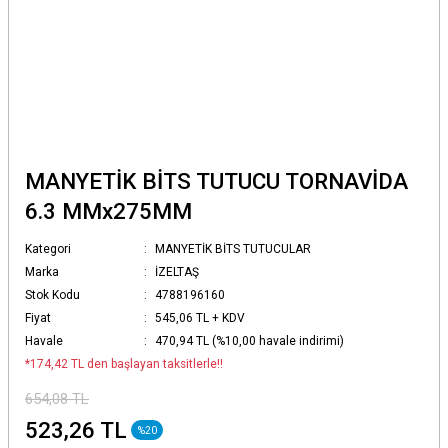
MANYETİK BİTS TUTUCU TORNAVİDA
6.3 MMx275MM
Kategori
MANYETİK BİTS TUTUCULAR
Marka
İZELTAŞ
Stok Kodu
4788196160
Fiyat
545,06 TL + KDV
Havale
470,94 TL (%10,00 havale indirimi)
*174,42 TL den başlayan taksitlerle!!
654,08 TL
523,26 TL
%20