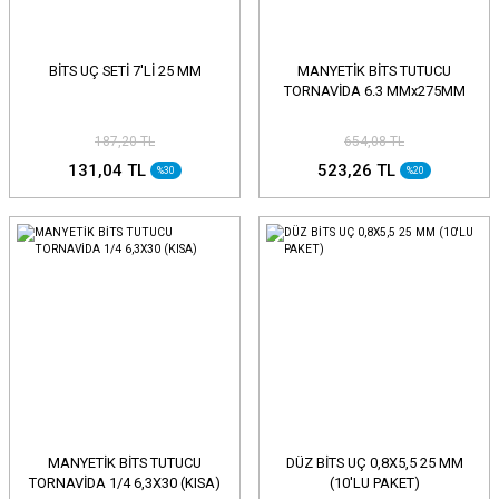
BİTS UÇ SETİ 7'Lİ 25 MM
MANYETİK BİTS TUTUCU
TORNAVİDA 6.3 MMx275MM
187,20 TL
654,08 TL
131,04 TL
523,26 TL
%30
%20
MANYETİK BİTS TUTUCU
DÜZ BİTS UÇ 0,8X5,5 25 MM
TORNAVİDA 1/4 6,3X30 (KISA)
(10'LU PAKET)